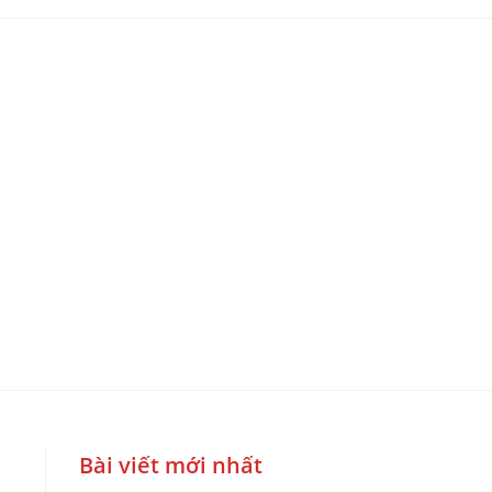
Bài viết mới nhất