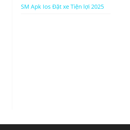
SM Apk Ios Đặt xe Tiện lợi 2025