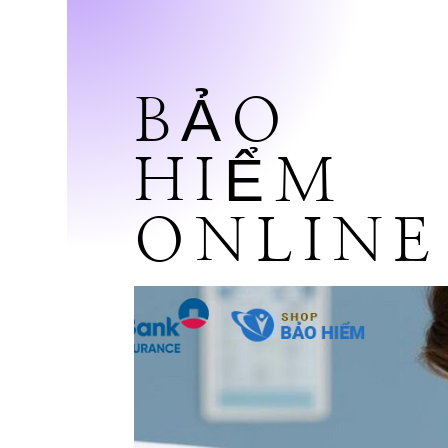
BẢO
HIỂM
ONLINE