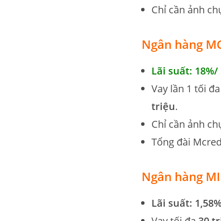
Chỉ cần ảnh c
Ngân hàng M
Lãi suất: 18%
Vay lần 1 tối đa
triệu
.
Chỉ cần ảnh c
Tổng đài Mcred
Ngân hàng M
Lãi suất: 1,58
Vay tối đa
30 t