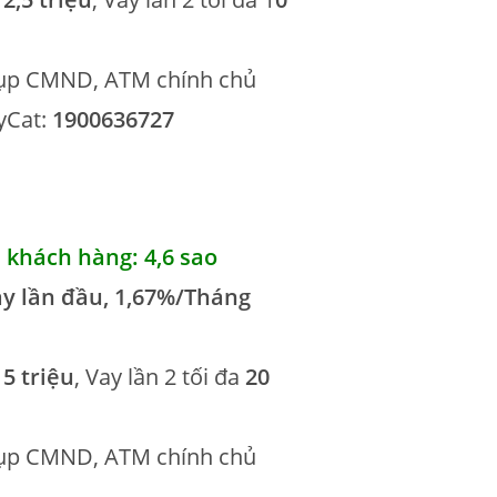
hụp CMND, ATM chính chủ
yCat:
1900636727
 khách hàng: 4,6 sao
ay lần đầu, 1,67
%
/Tháng
a
5 triệu
, Vay lần 2 tối đa
20
hụp CMND, ATM chính chủ