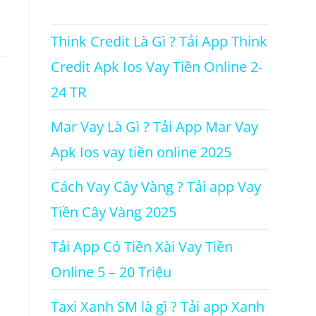
Think Credit Là Gì ? Tải App Think
Credit Apk Ios Vay Tiền Online 2-
24 TR
Mar Vay Là Gì ? Tải App Mar Vay
Apk Ios vay tiền online 2025
Cách Vay Cây Vàng ? Tải app Vay
Tiền Cây Vàng 2025
Tải App Có Tiền Xài Vay Tiền
Online 5 – 20 Triệu
Taxi Xanh SM là gì ? Tải app Xanh