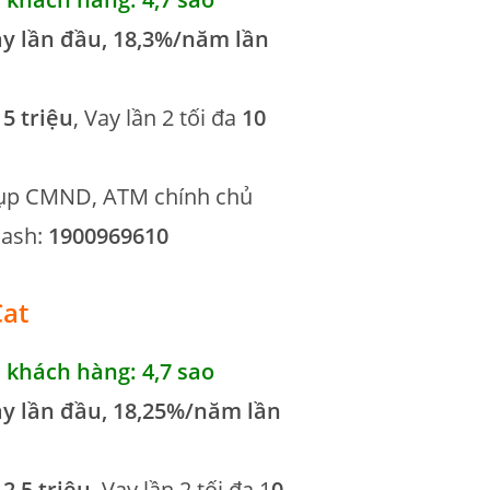
ay lần đầu, 18,3
%
/năm lần
a
5 triệu
, Vay lần 2 tối đa
10
hụp CMND, ATM chính chủ
cash:
1900969610
at
 khách hàng: 4,7 sao
ay lần đầu, 18,25
%
/năm lần
a
2,5 triệu
, Vay lần 2 tối đa 1
0