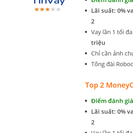
Lãi suất: 0% v
2
Vay lần 1 tối đ
triệu
Chỉ cần ảnh c
Tổng đài Robo
Top 2 MoneyC
Điểm đánh giá
Lãi suất: 0% v
2
Vay lần 1 tối đ