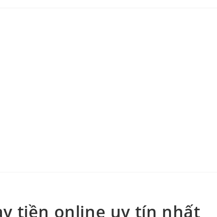
y tiền online uy tín nhất