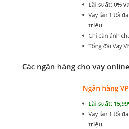
Lãi suất: 0% v
Vay lần 1 tối đa
triệu
Chỉ cần ảnh c
Tổng đài Vay 
Các ngân hàng cho vay onlin
Ngân hàng V
Lãi suất: 15,99
Vay lần 1 tối đ
triệu