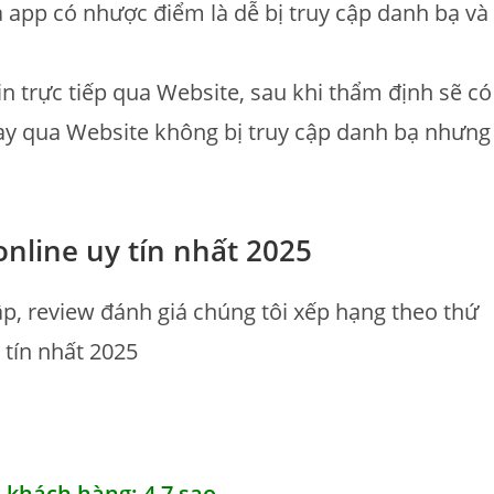
a app có nhược điểm là dễ bị truy cập danh bạ và
in trực tiếp qua Website, sau khi thẩm định sẽ có
Vay qua Website không bị truy cập danh bạ nhưng
online uy tín nhất 2025
ập, review đánh giá chúng tôi xếp hạng theo thứ
 tín nhất 2025
 khách hàng: 4,7 sao