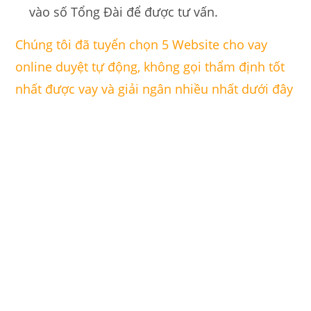
vào số Tổng Đài để được tư vấn.
Chúng tôi đã tuyển chọn 5 Website cho vay
online duyệt tự động, không gọi thẩm định tốt
nhất được vay và giải ngân nhiều nhất dưới đây