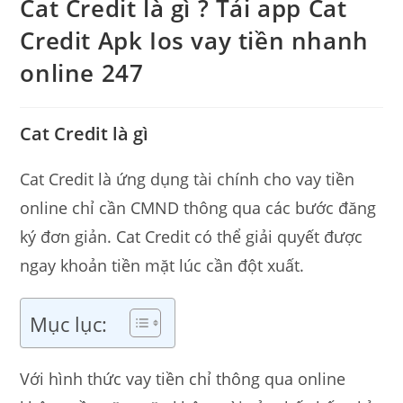
Cat Credit là gì ? Tải app Cat
Credit Apk Ios vay tiền nhanh
online 247
Cat Credit là gì
Cat Credit là ứng dụng tài chính cho vay tiền
online chỉ cần CMND thông qua các bước đăng
ký đơn giản. Cat Credit có thể giải quyết được
ngay khoản tiền mặt lúc cần đột xuất.
Mục lục:
Với hình thức vay tiền chỉ thông qua online