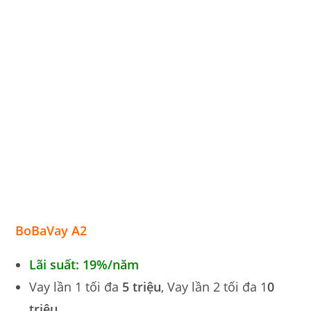
BoBaVay A2
Lãi suất: 19%/năm
Vay lần 1 tối đa
5 triệu
, Vay lần 2 tối đa 1
0
triệu