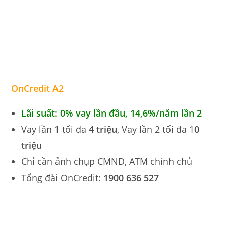
OnCredit A2
Lãi suất: 0% vay lần đầu, 14,6
%
/năm lần 2
Vay lần 1 tối đa
4 triệu
, Vay lần 2 tối đa 1
0
triệu
Chỉ cần ảnh chụp CMND, ATM chính chủ
Tổng đài OnCredit:
1900 636 527