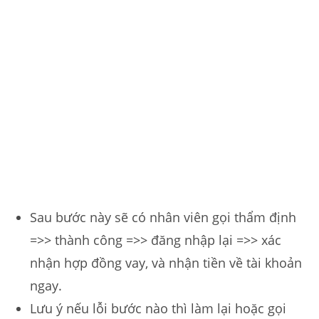
Sau bước này sẽ có nhân viên gọi thẩm định
=>> thành công =>> đăng nhập lại =>> xác
nhận hợp đồng vay, và nhận tiền về tài khoản
ngay.
Lưu ý nếu lỗi bước nào thì làm lại hoặc gọi