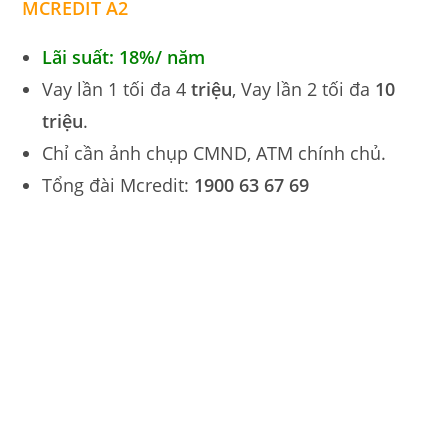
MCREDIT A2
Lãi suất: 18%/ năm
Vay lần 1 tối đa 4
triệu
, Vay lần 2 tối đa
10
triệu
.
Chỉ cần ảnh chụp CMND, ATM chính chủ.
Tổng đài Mcredit:
1900 63 67 69