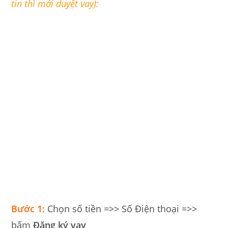
tin thì mới duyệt vay):
Bước 1:
Chọn số tiền =>> Số Điện thoại =>>
bấm
Đăng ký vay