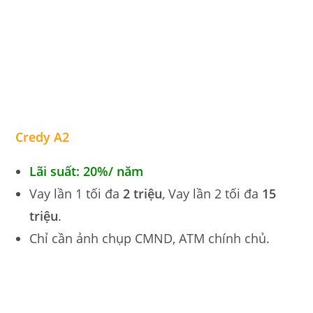
Credy A2
Lãi suất: 20%/ năm
Vay lần 1 tối đa
2 triệu
, Vay lần 2 tối đa
15
triệu
.
Chỉ cần ảnh chụp CMND, ATM chính chủ.