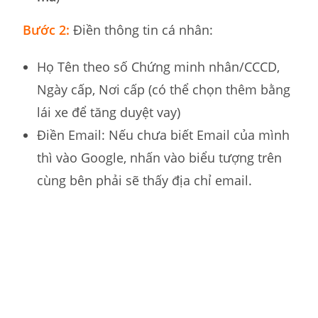
Bước 2:
Điền thông tin cá nhân:
Họ Tên theo số Chứng minh nhân/CCCD,
Ngày cấp, Nơi cấp (có thể chọn thêm bằng
lái xe để tăng duyệt vay)
Điền Email: Nếu chưa biết Email của mình
thì vào Google, nhấn vào biểu tượng trên
cùng bên phải sẽ thấy địa chỉ email.