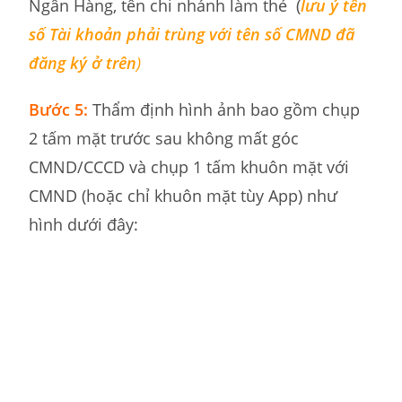
Ngân Hàng, tên chi nhánh làm thẻ (
lưu ý tên
số Tài khoản phải trùng với tên số CMND đã
đăng ký ở trên
)
Bước 5:
Thẩm định hình ảnh bao gồm chụp
2 tấm mặt trước sau không mất góc
CMND/CCCD và chụp 1 tấm khuôn mặt với
CMND (hoặc chỉ khuôn mặt tùy App) như
hình dưới đây: