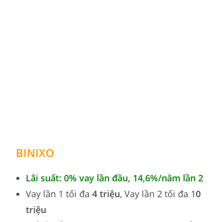
BINIXO
Lãi suất: 0% vay lần đầu, 14,6
%
/năm lần 2
Vay lần 1 tối đa
4 triệu
, Vay lần 2 tối đa 1
0
triệu