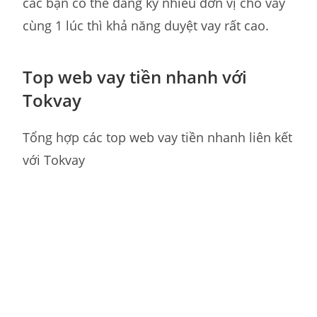
các bạn có thể đăng ký nhiều đơn vị cho vay
cùng 1 lúc thì khả năng duyệt vay rất cao.
Top web vay tiền nhanh với
Tokvay
Tổng hợp các top web vay tiền nhanh liên kết
với Tokvay