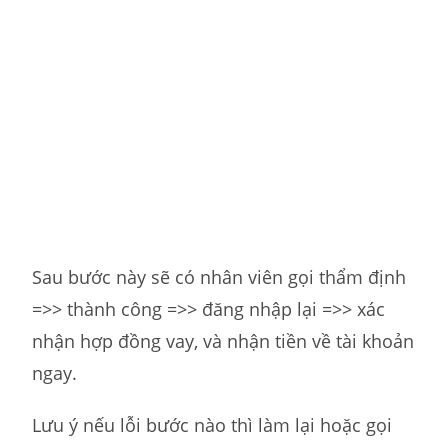
Sau bước này sẽ có nhân viên gọi thẩm định
=>> thành công =>> đăng nhập lại =>> xác
nhận hợp đồng vay, và nhận tiền về tài khoản
ngay.
Lưu ý nếu lỗi bước nào thì làm lại hoặc gọi