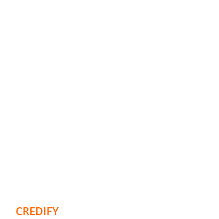
CREDIFY