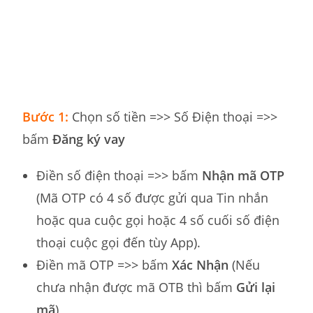
Bước 1:
Chọn số tiền =>> Số Điện thoại =>>
bấm
Đăng ký vay
Điền số điện thoại =>> bấm
Nhận mã OTP
(Mã OTP có 4 số được gửi qua Tin nhắn
hoặc qua cuộc gọi hoặc 4 số cuối số điện
thoại cuộc gọi đến tùy App).
Điền mã OTP =>> bấm
Xác Nhận
(Nếu
chưa nhận được mã OTB thì bấm
Gửi lại
mã
)