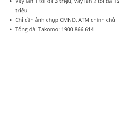
Vay lần 1 tối đa
3 triệu
, Vay lần 2 tối đa
15
triệu
Chỉ cần ảnh chụp CMND, ATM chính chủ
Tổng đài Takomo:
1900 866 614