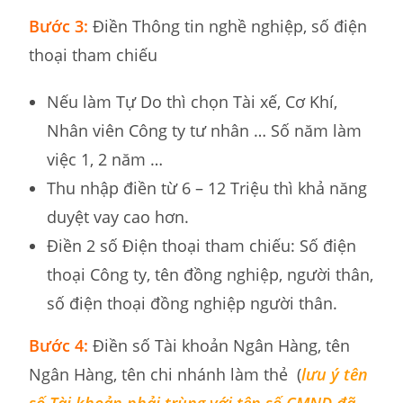
Bước 3:
Điền Thông tin nghề nghiệp, số điện
thoại tham chiếu
Nếu làm Tự Do thì chọn Tài xế, Cơ Khí,
Nhân viên Công ty tư nhân … Số năm làm
việc 1, 2 năm …
Thu nhập điền từ 6 – 12 Triệu thì khả năng
duyệt vay cao hơn.
Điền 2 số Điện thoại tham chiếu: Số điện
thoại Công ty, tên đồng nghiệp, người thân,
số điện thoại đồng nghiệp người thân.
Bước 4:
Điền số Tài khoản Ngân Hàng, tên
Ngân Hàng, tên chi nhánh làm thẻ (
lưu ý tên
số Tài khoản phải trùng với tên số CMND đã