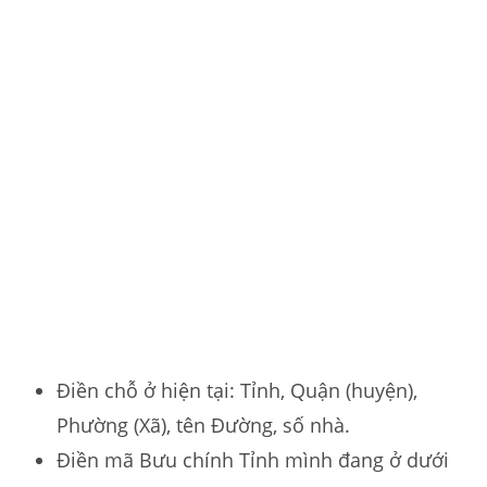
Điền chỗ ở hiện tại: Tỉnh, Quận (huyện),
Phường (Xã), tên Đường, số nhà.
Điền mã Bưu chính Tỉnh mình đang ở dưới