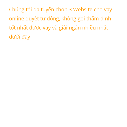
Chúng tôi đã tuyển chọn 3 Website cho vay
online duyệt tự động, không gọi thẩm định
tốt nhất được vay và giải ngân nhiều nhất
dưới đây