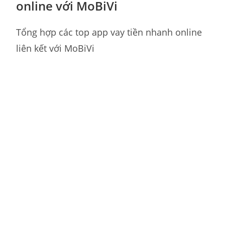
online với MoBiVi
Tổng hợp các top app vay tiền nhanh online
liên kết với MoBiVi