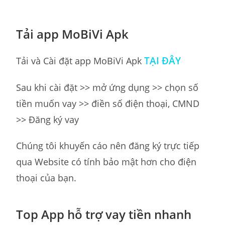
Tải app MoBiVi Apk
TẠI ĐÂY
Tải và Cài đặt app MoBiVi Apk
Sau khi cài đặt >> mở ứng dụng >> chọn số
tiền muốn vay >> điền số điện thoại, CMND
>> Đăng ký vay
Chúng tôi khuyến cáo nên đăng ký trực tiếp
qua Website có tính bảo mật hơn cho điện
thoại của bạn.
Top App hỗ trợ vay tiền nhanh