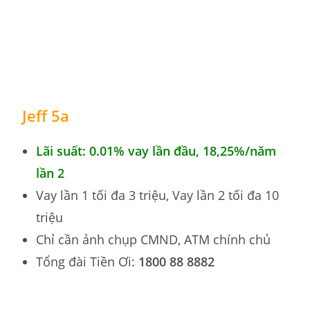
Jeff 5a
Lãi suất: 0.01% vay lần đầu,
18,25%
/năm
lần 2
Vay lần 1 tối đa 3 triệu, Vay lần 2 tối đa 10
triệu
Chỉ cần ảnh chụp CMND, ATM chính chủ
Tổng đài Tiền Ơi:
1800 88 8882