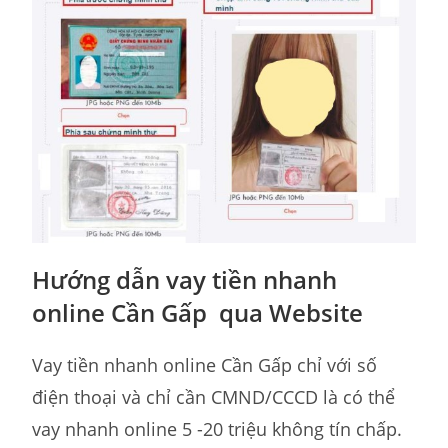
Hướng dẫn vay tiền nhanh
online Cần Gấp qua Website
Vay tiền nhanh online Cần Gấp chỉ với số
điện thoại và chỉ cần CMND/CCCD là có thể
vay nhanh online 5 -20 triệu không tín chấp.