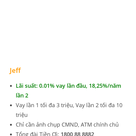
Jeff
Lãi suất: 0.01% vay lần đầu,
18,25%
/năm
lần 2
Vay lần 1 tối đa 3 triệu, Vay lần 2 tối đa 10
triệu
Chỉ cần ảnh chụp CMND, ATM chính chủ
Tổng đài Tiền Ơi:
1800 88 8882