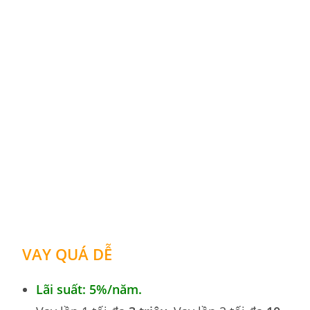
VAY QUÁ DỄ
Lãi suất: 5%/năm.