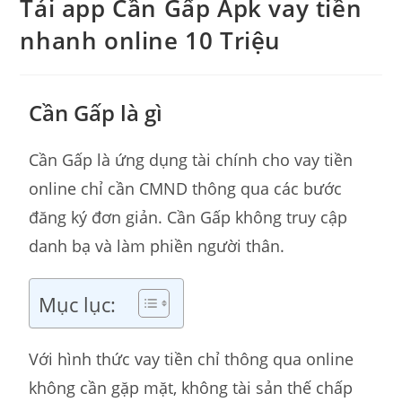
Tải app Cần Gấp Apk vay tiền
nhanh online 10 Triệu
Cần Gấp là gì
Cần Gấp là ứng dụng tài chính cho vay tiền
online chỉ cần CMND thông qua các bước
đăng ký đơn giản. Cần Gấp không truy cập
danh bạ và làm phiền người thân.
Mục lục:
Với hình thức vay tiền chỉ thông qua online
không cần gặp mặt, không tài sản thế chấp