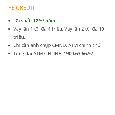
FE CREDIT
Lãi suất: 12%/ năm
Vay lần 1 tối đa 4
triệu
, Vay lần 2 tối đa
10
triệu
.
Chỉ cần ảnh chụp CMND, ATM chính chủ.
Tổng đài ATM ONLINE:
1900.63.66.97