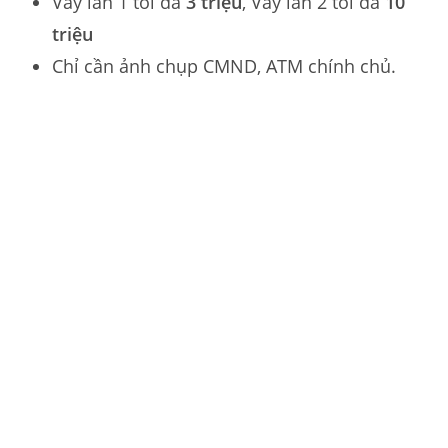
Vay lần 1 tối đa
3 triệu
, Vay lần 2 tối đa
10
triệu
Chỉ cần ảnh chụp CMND, ATM chính chủ.