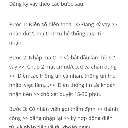
Đăng ký vay theo các bước sau:
Bước 1: Điền số điện thoại >> Đăng ký vay >>
nhận được mã OTP từ hệ thống qua Tin
nhắn.
Bước 2: Nhập mã OTP và bắt đầu làm hồ sơ
vay >> Chụp 2 mặt cmnd/cccd và chân dung
>> Điền các thông tin cá nhân, thông tin thu
nhập, việc làm,…>> Điền thông tin tài khoản
nhận tiền >> chờ xét duyệt 15-30 phút.
Bước 3: Có nhân viên gọi thẩm định >> thành
công >> đăng nhập lại >> ký hợp đồng điện
tử, và nhận tiền về tài khoản ngay.