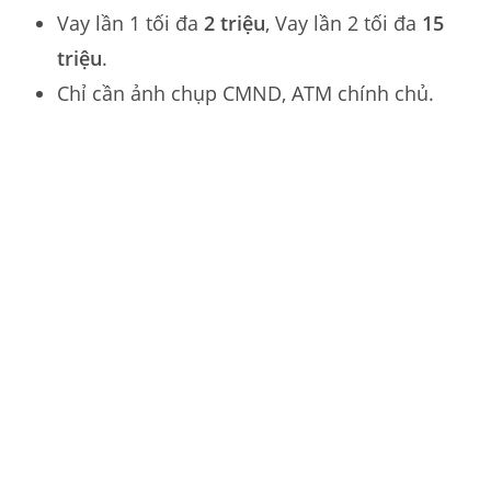
Vay lần 1 tối đa
2 triệu
, Vay lần 2 tối đa
15
triệu
.
Chỉ cần ảnh chụp CMND, ATM chính chủ.