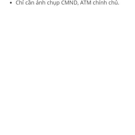
Chỉ cần ảnh chụp CMND, ATM chính chủ.