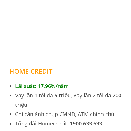
HOME CREDIT
Lãi suất: 17.96%/năm
Vay lần 1 tối đa
5 triệu
, Vay lần 2 tối đa
200
triệu
Chỉ cần ảnh chụp CMND, ATM chính chủ
Tổng đài Homecredit:
1900 633 633