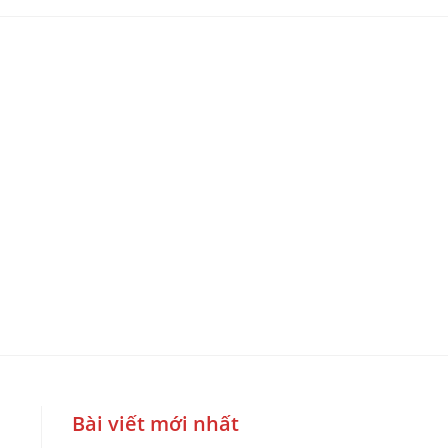
Bài viết mới nhất