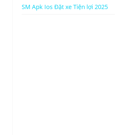
SM Apk Ios Đặt xe Tiện lợi 2025