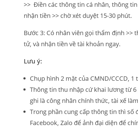
>> Điền các thông tin cá nhân, thông ti
nhận tiền >> chờ xét duyệt 15-30 phút.
Bước 3: Có nhân viên gọi thẩm định >> 
tử, và nhận tiền về tài khoản ngay.
Lưu ý:
Chụp hình 2 mặt của CMND/CCCD, 1
Thông tin thu nhập cứ khai lương từ 6 
ghi là công nhân chính thức, tài xế l
Trong phần cung cấp thông tin thì số đ
Facebook, Zalo để ảnh đại diện để chín