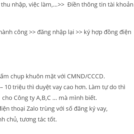
n thu nhập, việc làm,…>> Điền thông tin tài khoản
thành công >> đăng nhập lại >> ký hợp đồng điện
 tấm chụp khuôn mặt với CMND/CCCD.
– 10 triệu thì duyệt vay cao hơn. Làm tự do thì
àm cho Công ty A,B,C … mà mình biết.
iện thoại Zalo trùng với số đăng ký vay,
h chủ, tương tác tốt.