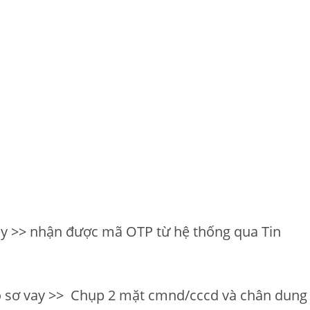
vay >> nhận được mã OTP từ hệ thống qua Tin
ồ sơ vay >> Chụp 2 mặt cmnd/cccd và chân dung