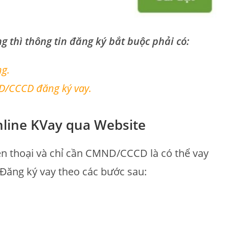
g thì thông tin đăng ký bắt buộc phải có:
ng.
D/CCCD đăng ký vay.
line KVay qua Website
iện thoại và chỉ cần CMND/CCCD là có thể vay
 Đăng ký vay theo các bước sau: