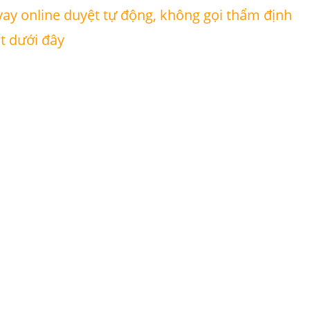
vay online duyệt tự động, không gọi thẩm định
ất dưới đây