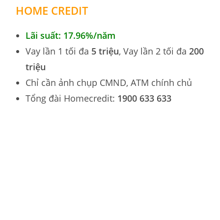
HOME CREDIT
Lãi suất: 17.96%/năm
Vay lần 1 tối đa
5 triệu
, Vay lần 2 tối đa
200
triệu
Chỉ cần ảnh chụp CMND, ATM chính chủ
Tổng đài Homecredit:
1900 633 633