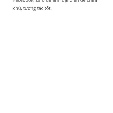
chủ, tương tác tốt.