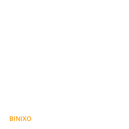
BINIXO