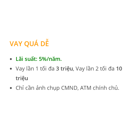
VAY QUÁ DỄ
Lãi suất: 5%/năm.
Vay lần 1 tối đa
3 triệu
, Vay lần 2 tối đa
10
triệu
Chỉ cần ảnh chụp CMND, ATM chính chủ.