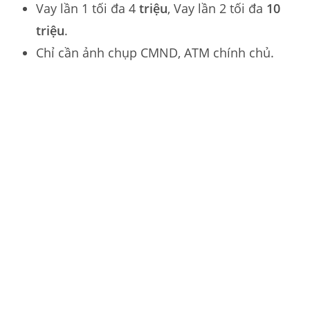
Vay lần 1 tối đa 4
triệu
, Vay lần 2 tối đa
10
triệu
.
Chỉ cần ảnh chụp CMND, ATM chính chủ.