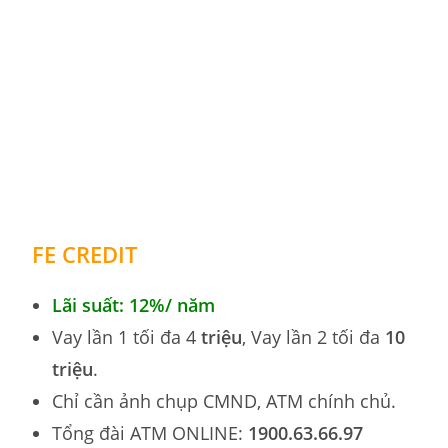
FE CREDIT
Lãi suất: 12%/ năm
Vay lần 1 tối đa 4
triệu
, Vay lần 2 tối đa
10
triệu
.
Chỉ cần ảnh chụp CMND, ATM chính chủ.
Tổng đài ATM ONLINE:
1900.63.66.97