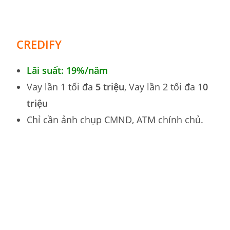
CREDIFY
Lãi suất: 19%/năm
Vay lần 1 tối đa
5 triệu
, Vay lần 2 tối đa 1
0
triệu
Chỉ cần ảnh chụp CMND, ATM chính chủ.