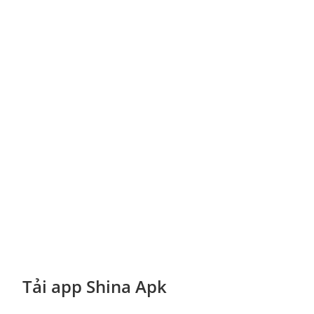
Tải app Shina Apk