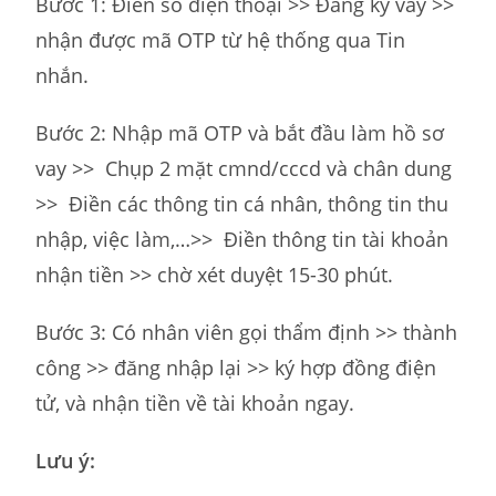
Bước 1: Điền số điện thoại >> Đăng ký vay >>
nhận được mã OTP từ hệ thống qua Tin
nhắn.
Bước 2: Nhập mã OTP và bắt đầu làm hồ sơ
vay >> Chụp 2 mặt cmnd/cccd và chân dung
>> Điền các thông tin cá nhân, thông tin thu
nhập, việc làm,…>> Điền thông tin tài khoản
nhận tiền >> chờ xét duyệt 15-30 phút.
Bước 3: Có nhân viên gọi thẩm định >> thành
công >> đăng nhập lại >> ký hợp đồng điện
tử, và nhận tiền về tài khoản ngay.
Lưu ý: