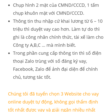
Chụp hình 2 mặt của CMND/CCCD, 1 tấm
chụp khuôn mặt với CMND/CCCD.
Thông tin thu nhập cứ khai lương từ 6 – 10
triệu thì duyệt vay cao hơn. Làm tự do thì
ghi là công nhân chính thức, tài xế làm cho
Công ty A,B,C … mà mình biết.
Trong phần cung cấp thông tin thì số điện
thoại Zalo trùng với số đăng ký vay,
Facebook, Zalo để ảnh đại diện để chính
chủ, tương tác tốt.
Chúng tôi đã tuyển chọn 3 Website cho vay
online duyệt tự động, không gọi thẩm định
tốt nhất được vay và giải ngân nhiều nhất