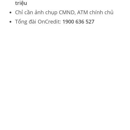
triệu
Chỉ cần ảnh chụp CMND, ATM chính chủ
Tổng đài OnCredit:
1900 636 527