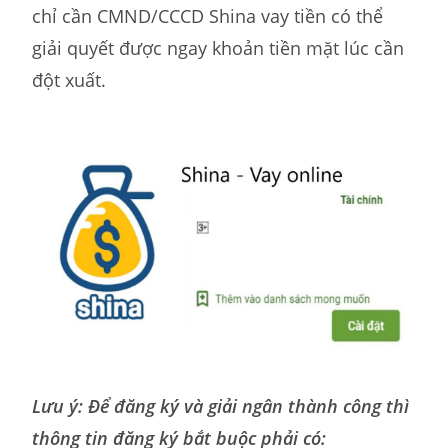
chỉ cần CMND/CCCD Shina vay tiền có thể
giải quyết được ngay khoản tiền mặt lúc cần
đột xuất.
Lưu ý: Để đăng ký và giải ngân thành công thì
thông tin đăng ký bắt buộc phải có: