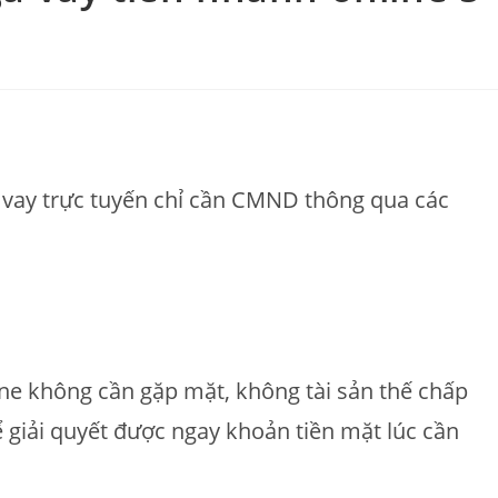
o vay trực tuyến chỉ cần CMND thông qua các
line không cần gặp mặt, không tài sản thế chấp
giải quyết được ngay khoản tiền mặt lúc cần