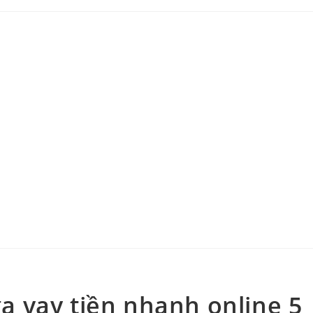
a vay tiền nhanh online 5