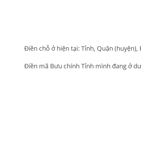
Điền chỗ ở hiện tại: Tỉnh, Quận (huyện),
Điền mã Bưu chính Tỉnh mình đang ở dư