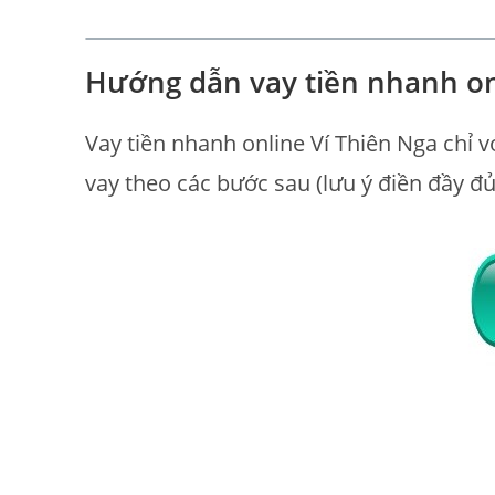
Hướng dẫn vay tiền nhanh on
Vay tiền nhanh online Ví Thiên Nga chỉ 
vay theo các bước sau (lưu ý điền đầy đ