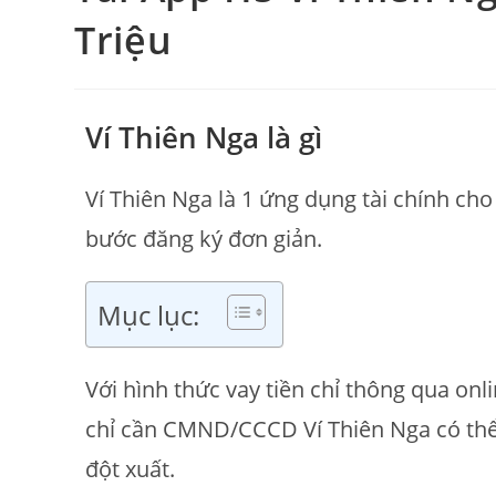
Triệu
Ví Thiên Nga là gì
Ví Thiên Nga là 1 ứng dụng tài chính ch
bước đăng ký đơn giản.
Mục lục:
Với hình thức vay tiền chỉ thông qua on
chỉ cần CMND/CCCD Ví Thiên Nga có thể 
đột xuất.