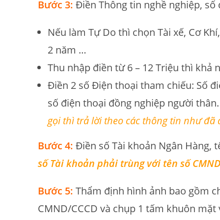
Bước 3:
Điền Thông tin nghề nghiệp, số 
Nếu làm Tự Do thì chọn Tài xế, Cơ Khí
2 năm …
Thu nhập điền từ 6 – 12 Triệu thì khả 
Điền 2 số Điện thoại tham chiếu: Số đi
số điện thoại đồng nghiệp người thân. 
gọi thì trả lời theo các thông tin như đã 
Bước 4:
Điền số Tài khoản Ngân Hàng, t
số Tài khoản phải trùng với tên số CMND
Bước 5:
Thẩm định hình ảnh bao gồm c
CMND/CCCD và chụp 1 tấm khuôn mặt v