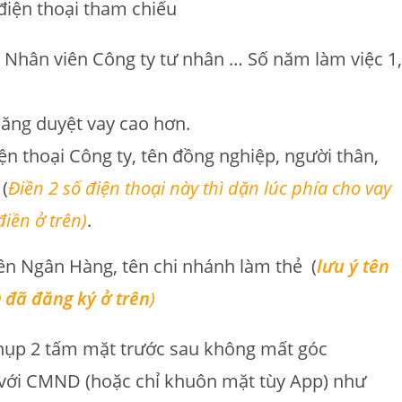
điện thoại tham chiếu
, Nhân viên Công ty tư nhân … Số năm làm việc 1
năng duyệt vay cao hơn.
ện thoại Công ty, tên đồng nghiệp, người thân,
(
Điền 2 số điện thoại này thì dặn lúc phía cho vay
điền ở trên)
.
ên Ngân Hàng, tên chi nhánh làm thẻ (
lưu ý tên
 đã đăng ký ở trên
)
hụp 2 tấm mặt trước sau không mất góc
ới CMND (hoặc chỉ khuôn mặt tùy App) như