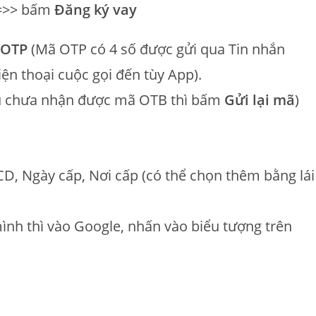
 =>> bấm
Đăng ký vay
 OTP
(Mã OTP có 4 số được gửi qua Tin nhắn
iện thoại cuộc gọi đến tùy App).
 chưa nhận được mã OTB thì bấm
Gửi lại mã
)
, Ngày cấp, Nơi cấp (có thể chọn thêm bằng lái
ình thì vào Google, nhấn vào biểu tượng trên