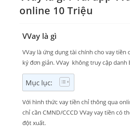
online 10 Triệu
VVay là gì
VVay là ứng dụng tài chính cho vay tiề
ký đơn giản. VVay không truy cập danh
Mục lục:
Với hình thức vay tiền chỉ thông qua on
chỉ cần CMND/CCCD VVay vay tiền có thể
đột xuất.