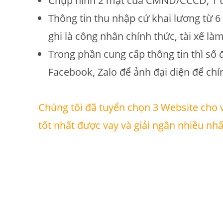
Chụp hình 2 mặt của CMND/CCCD, 1
Thông tin thu nhập cứ khai lương từ 6 
ghi là công nhân chính thức, tài xế l
Trong phần cung cấp thông tin thì số đ
Facebook, Zalo để ảnh đại diện để chín
Chúng tôi đã tuyển chọn 3 Website cho 
tốt nhất được vay và giải ngân nhiều nh