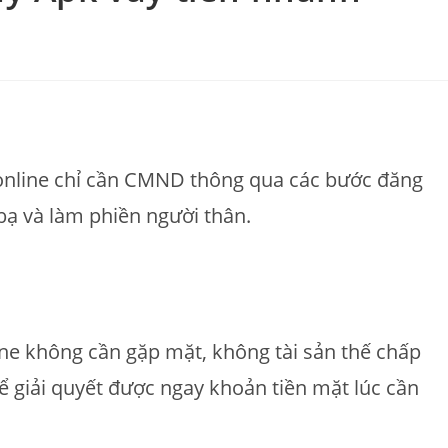
n online chỉ cần CMND thông qua các bước đăng
 bạ và làm phiền người thân.
line không cần gặp mặt, không tài sản thế chấp
 giải quyết được ngay khoản tiền mặt lúc cần