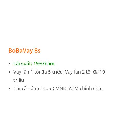
BoBaVay 8s
Lãi suất: 19%/năm
Vay lần 1 tối đa
5 triệu
, Vay lần 2 tối đa 1
0
triệu
Chỉ cần ảnh chụp CMND, ATM chính chủ.