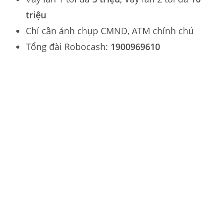
triệu
Chỉ cần ảnh chụp CMND, ATM chính chủ
Tổng đài Robocash:
1900969610