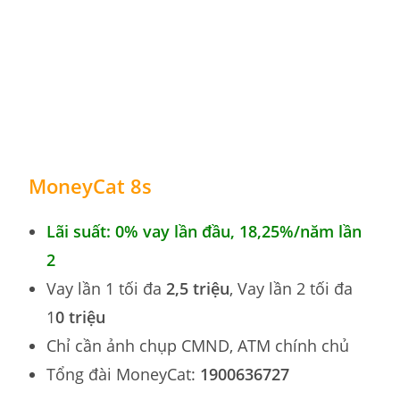
MoneyCat 8s
Lãi suất: 0% vay lần đầu, 18,25
%
/năm lần
2
Vay lần 1 tối đa
2,5 triệu
, Vay lần 2 tối đa
1
0 triệu
Chỉ cần ảnh chụp CMND, ATM chính chủ
Tổng đài MoneyCat:
1900636727