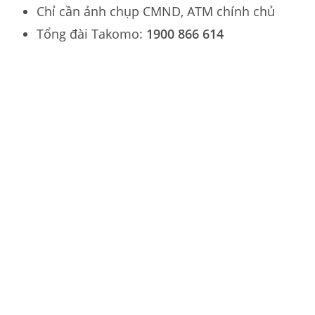
Chỉ cần ảnh chụp CMND, ATM chính chủ
Tổng đài Takomo:
1900 866 614