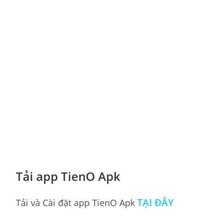
Tải app TienO Apk
TẠI ĐÂY
Tải và Cài đặt app TienO Apk