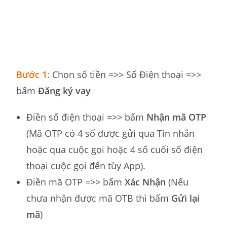
Bước 1:
Chọn số tiền =>> Số Điện thoại =>>
bấm
Đăng ký vay
Điền số điện thoại =>> bấm
Nhận mã OTP
(Mã OTP có 4 số được gửi qua Tin nhắn
hoặc qua cuộc gọi hoặc 4 số cuối số điện
thoại cuộc gọi đến tùy App).
Điền mã OTP =>> bấm
Xác Nhận
(Nếu
chưa nhận được mã OTB thì bấm
Gửi lại
mã
)