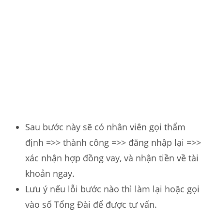
Sau bước này sẽ có nhân viên gọi thẩm
định =>> thành công =>> đăng nhập lại =>>
xác nhận hợp đồng vay, và nhận tiền về tài
khoản ngay.
Lưu ý nếu lỗi bước nào thì làm lại hoặc gọi
vào số Tổng Đài để được tư vấn.