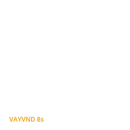
VAYVND 8s