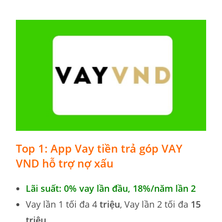
Top 1: App Vay tiền trả góp VAY
VND hỗ trợ nợ xấu
Lãi suất: 0% vay lần đầu, 18
%
/năm lần 2
Vay lần 1 tối đa 4
triệu
, Vay lần 2 tối đa
15
triệu