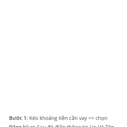
Bước 1:
Kéo khoảng tiền cần vay => chọn
Đăng ký =>
Sau đó điền thông tin Họ Và Tên,