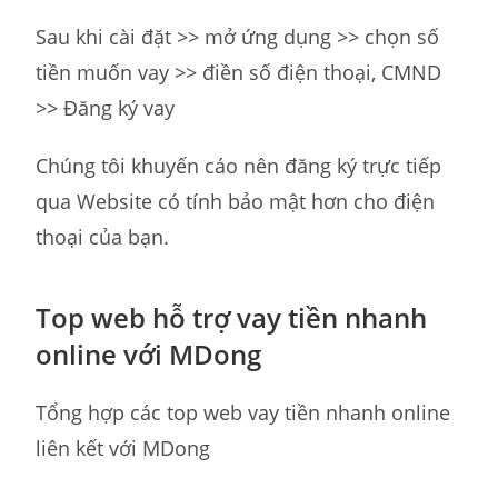
Sau khi cài đặt >> mở ứng dụng >> chọn số
tiền muốn vay >> điền số điện thoại, CMND
>> Đăng ký vay
Chúng tôi khuyến cáo nên đăng ký trực tiếp
qua Website có tính bảo mật hơn cho điện
thoại của bạn.
Top web hỗ trợ vay tiền nhanh
online với MDong
Tổng hợp các top web vay tiền nhanh online
liên kết với MDong