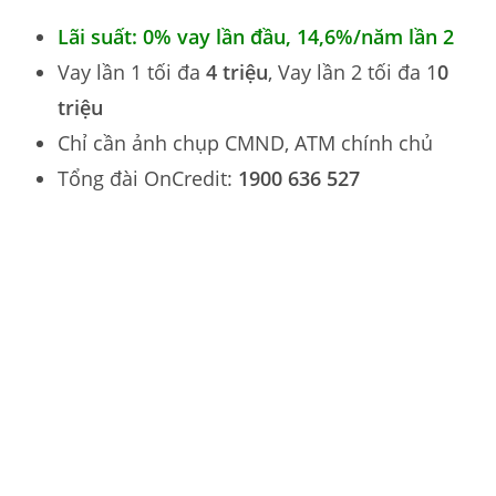
Lãi suất: 0% vay lần đầu, 14,6
%
/năm lần 2
Vay lần 1 tối đa
4 triệu
, Vay lần 2 tối đa 1
0
triệu
Chỉ cần ảnh chụp CMND, ATM chính chủ
Tổng đài OnCredit:
1900 636 527