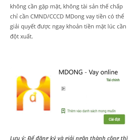
không cần gặp mặt, không tài sản thế chấp
chỉ cần CMND/CCCD MDong vay tiền có thể
giải quyết được ngay khoản tiền mặt lúc cần
đột xuất.
Lưu ý: Để đăng ký và giải ngân thành công thì