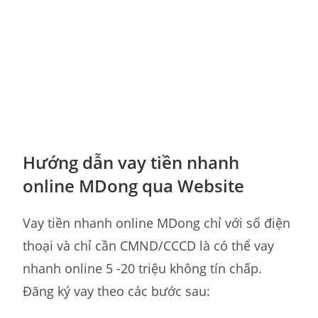
Hướng dẫn vay tiền nhanh
online MDong qua Website
Vay tiền nhanh online MDong chỉ với số điện
thoại và chỉ cần CMND/CCCD là có thể vay
nhanh online 5 -20 triệu không tín chấp.
Đăng ký vay theo các bước sau: