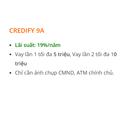
CREDIFY 9A
Lãi suất: 19%/năm
Vay lần 1 tối đa
5 triệu
, Vay lần 2 tối đa 1
0
triệu
Chỉ cần ảnh chụp CMND, ATM chính chủ.