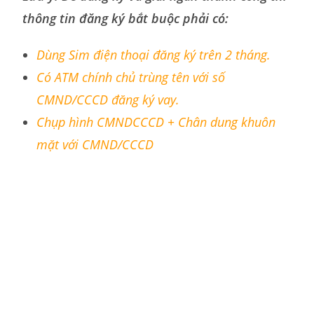
thông tin đăng ký bắt buộc phải có:
Dùng Sim điện thoại đăng ký trên 2 tháng.
Có ATM chính chủ trùng tên với số
CMND/CCCD đăng ký vay.
Chụp hình CMNDCCCD + Chân dung khuôn
mặt với CMND/CCCD