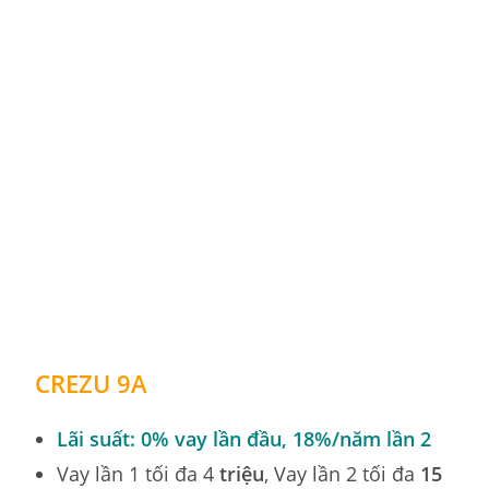
CREZU 9A
Lãi suất: 0% vay lần đầu, 18
%
/năm lần 2
Vay lần 1 tối đa 4
triệu
, Vay lần 2 tối đa
15