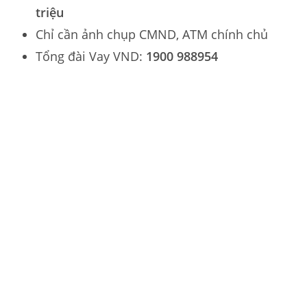
triệu
Chỉ cần ảnh chụp CMND, ATM chính chủ
Tổng đài Vay VND:
1900 988954