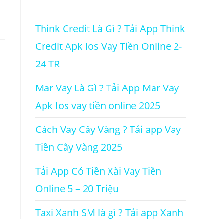
Think Credit Là Gì ? Tải App Think
Credit Apk Ios Vay Tiền Online 2-
24 TR
Mar Vay Là Gì ? Tải App Mar Vay
Apk Ios vay tiền online 2025
Cách Vay Cây Vàng ? Tải app Vay
Tiền Cây Vàng 2025
Tải App Có Tiền Xài Vay Tiền
Online 5 – 20 Triệu
Taxi Xanh SM là gì ? Tải app Xanh