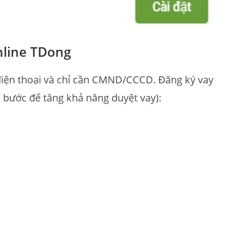
nline TDong
 điện thoại và chỉ cần CMND/CCCD. Đăng ký vay
c bước để tăng khả năng duyệt vay):