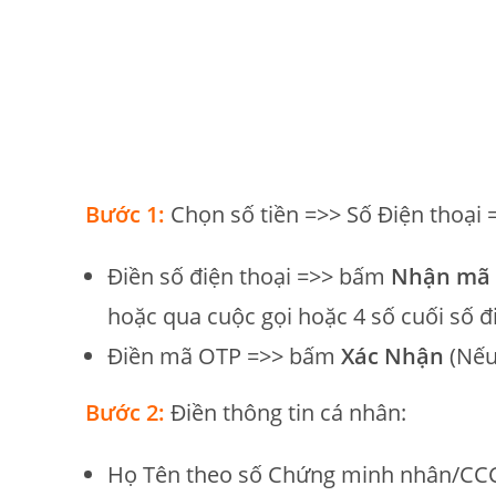
Bước 1:
Chọn số tiền =>> Số Điện thoại
Điền số điện thoại =>> bấm
Nhận mã
hoặc qua cuộc gọi hoặc 4 số cuối số đ
Điền mã OTP =>> bấm
Xác Nhận
(Nếu
Bước 2:
Điền thông tin cá nhân:
Họ Tên theo số Chứng minh nhân/CCCD