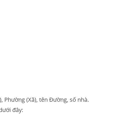
), Phường (Xã), tên Đường, số nhà.
dưới đây: