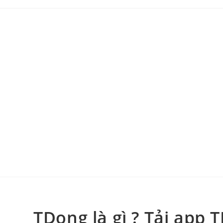
TDong là gì ? Tải app