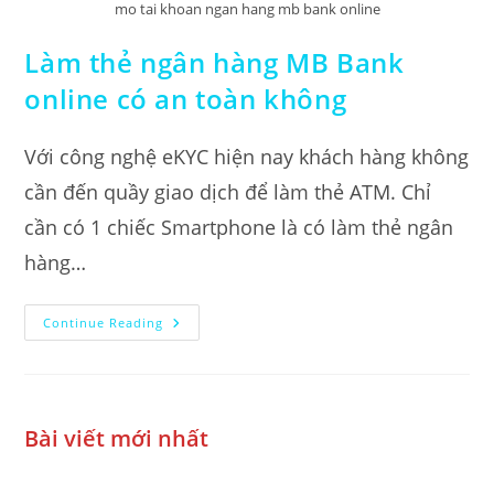
mo tai khoan ngan hang mb bank online
Làm thẻ ngân hàng MB Bank
online có an toàn không
Với công nghệ eKYC hiện nay khách hàng không
cần đến quầy giao dịch để làm thẻ ATM. Chỉ
cần có 1 chiếc Smartphone là có làm thẻ ngân
hàng…
Continue Reading
Bài viết mới nhất